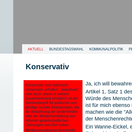
AKTUELL
BUNDESTAGSWAHL
KOMMUNALPOLITIK
P
Konservativ
Ja, ich will bewahre
Konservativ (von
lateinisch
conservare
‚erhalten‘, ‚bewahren‘
Artikel 1, Satz 1 d
oder auch ‚etwas in seinem
Würde des Menschen
Zusammenhang erhalten‘) ist der
Sammelbegriff für politische und
ist für mich ebenso 
geistige soziale Bewegungen, die
machen wie die "Al
die Bewahrung der bestehenden
oder die Wiederherstellung von
der Menschenrechte
früheren gesellschaftlichen
Ordnungen zum Ziel haben.
Ein Wanne-Eickel, e
Wertkonservatismus beschreibt