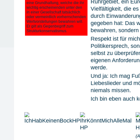
Ruhrgebiet, ein Eur
eine Grundhaltung, welche die ihr
wichtig erscheinenden unter den
Vielfältigkeit, die 
in einer Gesellschaft tatsächlich
durch Einwanderun
oder vermeintlich vorherrschenden
Wertvorstellungen bewahren will.
gegeben hat: Das wil
Er gilt als Gegenbegriff zum
bewahren, sondern 
Strukturkonservatismus
.
Respekt ist für mich
Politikersprech, so
selbst zu überprüfe
eigenen Anforderung
werde.
Und ja: Ich mag Fu
Liebeslieder und m
niemals missen.
Ich bin eben auch k
(A