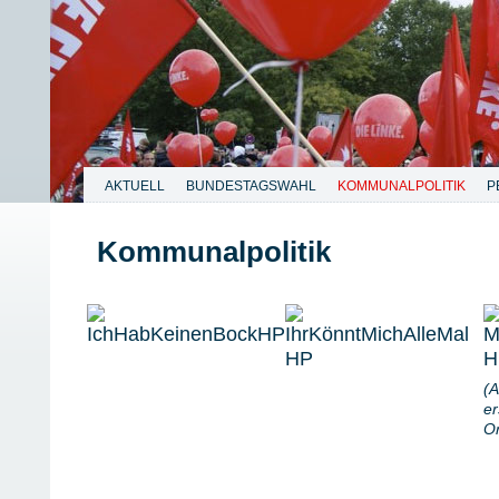
AKTUELL
BUNDESTAGSWAHL
KOMMUNALPOLITIK
P
Kommunalpolitik
(A
er
Or